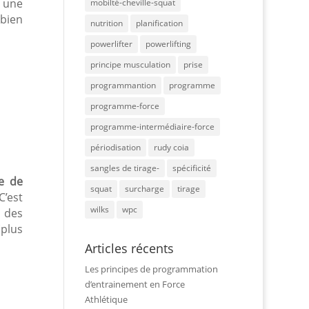
s une
mobilté-cheville-squat
 bien
nutrition
planification
powerlifter
powerlifting
principe musculation
prise
programmantion
programme
programme-force
programme-intermédiaire-force
périodisation
rudy coia
sangles de tirage-
spécificité
e de
squat
surcharge
tirage
 C’est
wilks
wpc
c des
(plus
Articles récents
Les principes de programmation
d’entrainement en Force
Athlétique