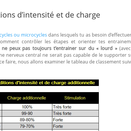
tions d’intensité et de charge
ycles ou microcycles
dans lesquels tu as besoin d’effectue
 comment contrôler les étapes et orienter tes entraine
 ne peux pas toujours t’entrainer sur du « lourd »
(avec
e nerveux central ne serait pas capable de le supporter s
ce faire, nous allons examiner le tableau de classement suiv