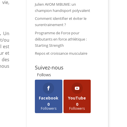
 vie,
Julien AVOM MBUME: un
champion handisport polyvalent
Comment identifier et éviter le
surentrainement ?
Programme de Force pour
.
Un
débutants en force athlétique :
et/ou
Starting Strength
l est
ur et
Repos et croissance musculaire
r des
 nous
Suivez-nous
Follows
Facebook
YouTube
0
0
Followers
Followers