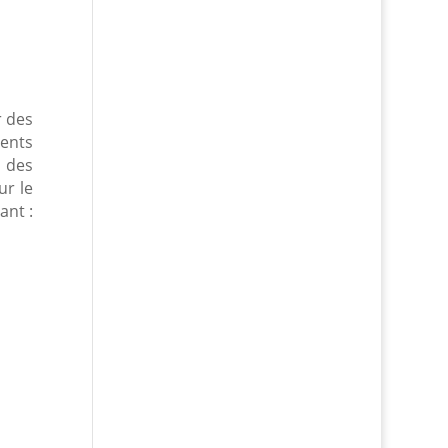
r des
ments
 des
ur le
ant :