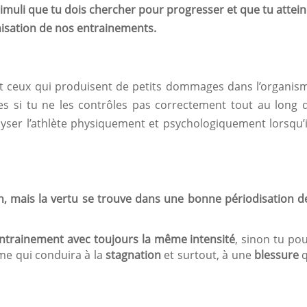
timuli que tu dois chercher pour progresser et que tu attei
nisation de nos entrainements.
ont ceux qui produisent de petits dommages dans l’organis
 si tu ne les contrôles pas correctement tout au long 
nalyser l’athlète physiquement et psychologiquement lorsqu’i
en, mais la vertu se trouve dans une
bonne périodisation d
entrainement avec toujours la même intensité
, sinon tu po
me qui conduira à la
stagnation
et surtout, à une
blessure
q