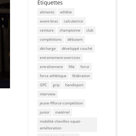
Étiquettes
aliments
athlète
avant-bras
calculatrice
ceinture
championne
club
compétitions
débutant
décharge
développé couché
entrainement-exercices
entraînement
fille
force
force athlétique
fédération
GPC
grip
handisport
interview
jeune-ffforce-compétition
junior
matériel
mobilité-chevilles-squat-
amélioration