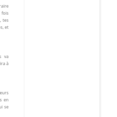
raire
 fois
 tes
s, et
s va
ira à
eurs
as en
ui se