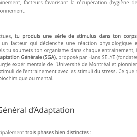
ainement, facteurs favorisant la récupération (hygiène de
ironnement.
ctues,
tu produis une série de stimulus dans ton corps
st un facteur qui déclenche une réaction physiologique 
els tu soumets ton organisme dans chaque entrainement, i
ptation Générale (SGA),
proposé par Hans SELYE (fondate
rurgie expérimentale de l’Université de Montréal et pionnie
s stimuli de l’entrainement avec les stimuli du stress. Ce que
 biochimique ou mental.
énéral d’Adaptation
ncipalement
trois phases
bien distinctes
: