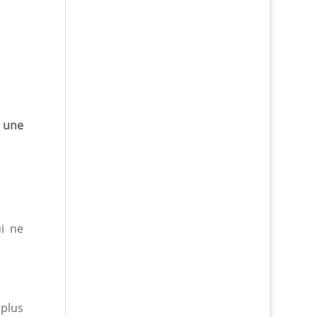
r
une
ui ne
 plus